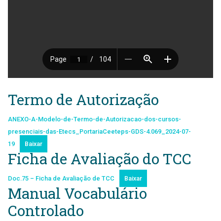
Termo de Autorização
ANEXO-A-Modelo-de-Termo-de-Autorizacao-dos-cursos-
presenciais-das-Etecs_PortariaCeeteps-GDS-4.069_2024-07-
19
Baixar
Ficha de Avaliação do TCC
Doc.75 – Ficha de Avaliação de TCC
Baixar
Manual Vocabulário
Controlado