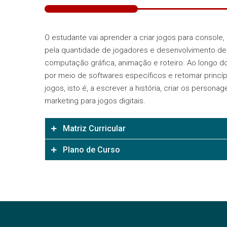
O estudante vai aprender a criar jogos para console
pela quantidade de jogadores e desenvolvimento de 
computação gráfica, animação e roteiro. Ao longo d
por meio de softwares específicos e retomar princíp
jogos, isto é, a escrever a história, criar os person
marketing para jogos digitais.
Matriz Curricular
Plano de Curso
Código Curso
Código
1073 – Novotec Programação de Jogos Digitais
1073 – Novotec Programação de Jogos Digitais 
339 – Novotec Programação de Jogos Digitais