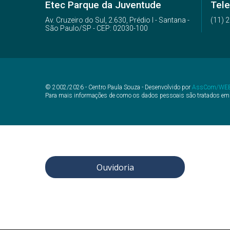
Etec Parque da Juventude
Tele
339 – Novotec Programação de Jogos Digitais
339 – Novotec Programação de Jogos Digitais
Av. Cruzeiro do Sul, 2.630, Prédio I - Santana -
(11) 
São Paulo/SP - CEP: 02030-100
© 2002/2026 - Centro Paula Souza - Desenvolvido por
AssCom/WE
Para mais informações de como os dados pessoais são tratados em
Ouvidoria