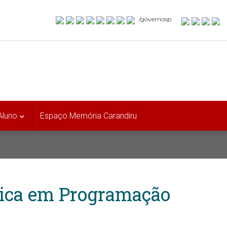
/governosp
Aluno
Espaço Memória Carandiru
nica em Programação