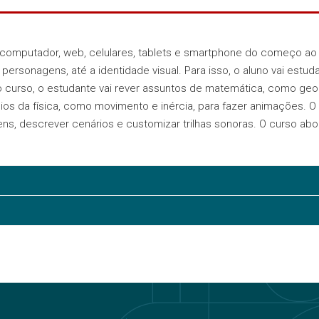
, computador, web, celulares, tablets e smartphone do começo ao
personagens, até a identidade visual. Para isso, o aluno vai est
o curso, o estudante vai rever assuntos de matemática, como ge
ios da física, como movimento e inércia, para fazer animações. O 
agens, descrever cenários e customizar trilhas sonoras. O curso abo
 – PI
– Período Integral